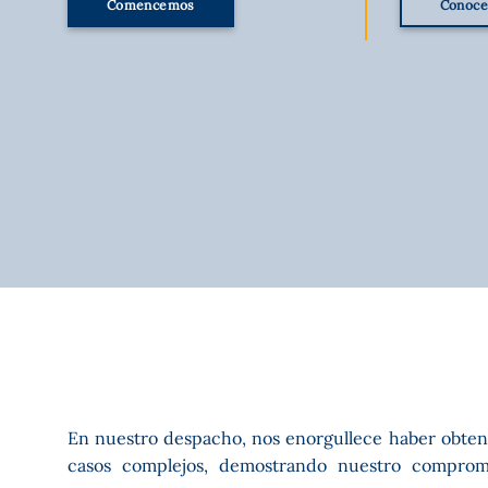
Comencemos
Conoce 
En nuestro despacho, nos enorgullece haber obteni
derechos de nuestros clientes. Cada testimoni
casos complejos, demostrando nuestro comprom