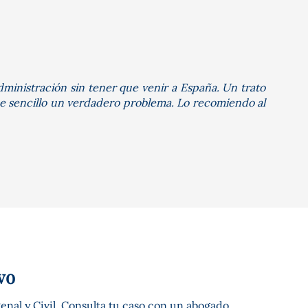
dministración sin tener que venir a España. Un trato
«Muy
ace sencillo un verdadero problema. Lo recomiendo al
Mar
vo
enal y Civil. Consulta tu caso con un abogado