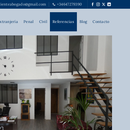
alienteabogado@gmail.com
+34647279390
xtranjería
Penal
Civil
Referencias
Blog
Contacto