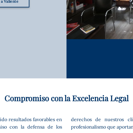
a Valiente
Compromiso con la Excelencia Legal
do resultados favorables en
o refleja la dedicación y
iso con la defensa de los
profesionalismo que aportam