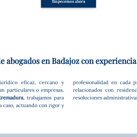
Empecemos ahora
e abogados en Badajoz con experienci
urídico eficaz, cercano y
profesionalidad en cada 
an particulares o empresas.
relacionados con residenc
xtremadura
, trabajamos para
resoluciones administrativa
a caso, actuando con rigor y