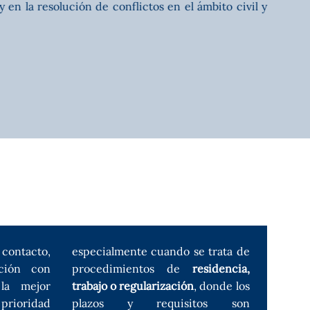
en la resolución de conflictos en el ámbito civil y
ontacto,
e trata de
ación con
procedimientos de
residencia,
 la mejor
trabajo o regularización
, donde los
 prioridad
plazos y requisitos son