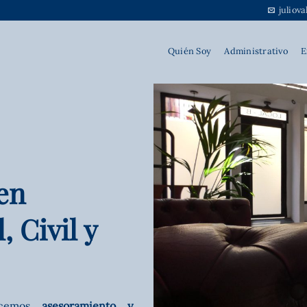
juliov
Quién Soy
Administrativo
E
en
, Civil y
ecemos
asesoramiento y