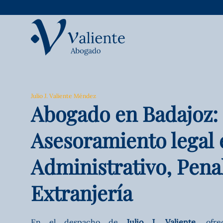
Saltar
al
contenido
Julio J. Valiente Méndez
Abogado en Badajoz:
Asesoramiento legal 
Administrativo, Penal
Extranjería
En el despacho de
Julio J. Valiente
, ofr