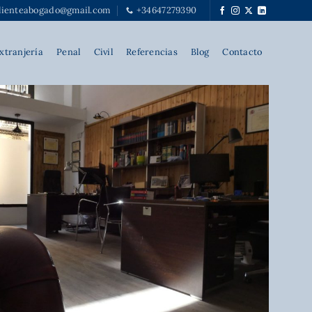
alienteabogado@gmail.com
+34647279390
xtranjería
Penal
Civil
Referencias
Blog
Contacto