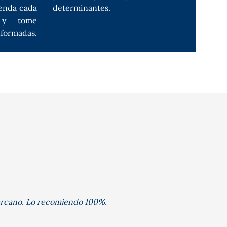
renda cada
determinantes.
 y tome
rmadas,
y cercano. Lo recomiendo 100%.
Muy 