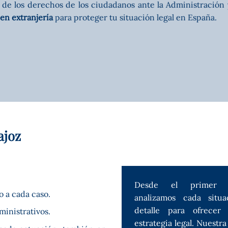
de los derechos de los ciudadanos ante la Administración y 
en extranjería
para proteger tu situación legal en España.
ajoz
Desde el primer c
especialmente cuando s
 a cada caso.
analizamos cada situ
detalle para ofrecer
ministrativos.
estrategia legal. Nuestra